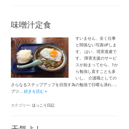
味噌汁定食
すいません、全く仕事
と関係ない写真UPしま
す。 はい、現実逃避で
す。 障害支援のサービ
スが始まってから、1か
ら勉強し直すことも多
いし、 介護職としての
さらなるステップアップを目指す為の勉強で日曜も潰れ….
ブツ…
続きを読む »
カテゴリー:
ほっこり日記
天気よし。