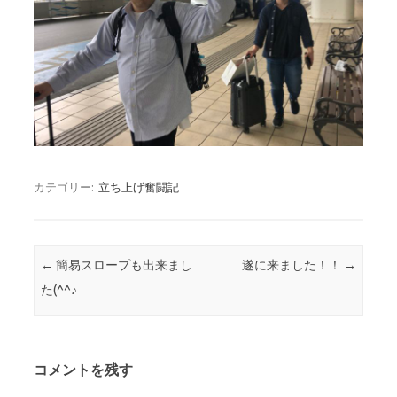
カテゴリー:
立ち上げ奮闘記
投稿ナビゲーション
←
簡易スロープも出来まし
遂に来ました！！
→
た(^^♪
コメントを残す