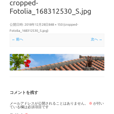
cropped-
Fotolia_168312530_S.jpg
公開日時:
2018年12月28日
848 × 150
(
cropped-
Fotolia_168312530_S.jpg
)
← 前へ
次へ →
コメントを残す
メールアドレスが公開されることはありません。
※
が付い
ている欄は必須項目です